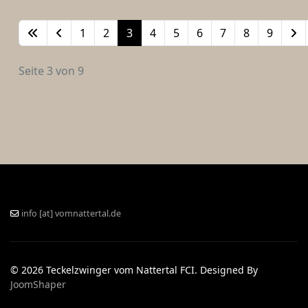
1
2
3
4
5
6
7
8
9
Seite 3 von 9
info [at] vomnattertal.de
© 2026 Teckelzwinger vom Nattertal FCI. Designed By
JoomShaper