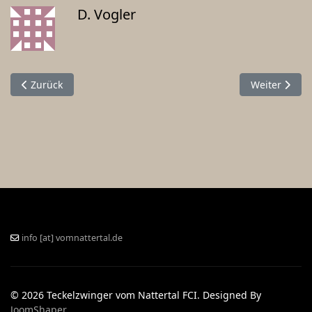
D. Vogler
Vorheriger Beitrag: Theo und Anton
Nächster Bei
Zurück
Weiter
info [at] vomnattertal.de
© 2026 Teckelzwinger vom Nattertal FCI. Designed By
JoomShaper